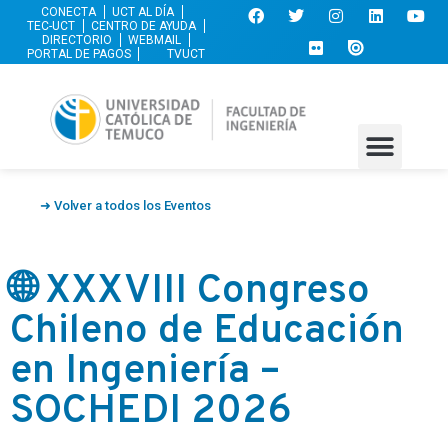
CONECTA
UCT AL DÍA
TEC-UCT
CENTRO DE AYUDA
DIRECTORIO
WEBMAIL
PORTAL DE PAGOS
TVUCT
➜ Volver a todos los Eventos
🌐 XXXVIII Congreso
Chileno de Educación
en Ingeniería –
SOCHEDI 2026