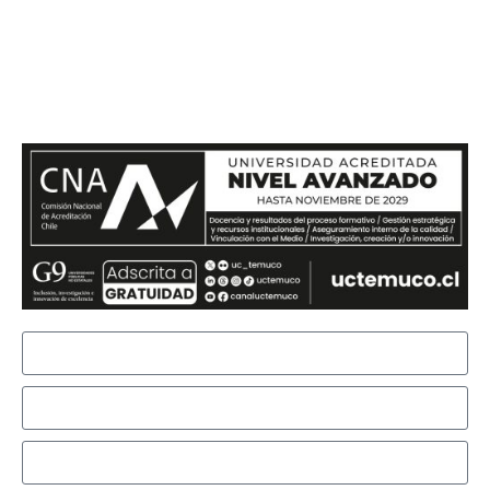
Si te quieres comunicar con
nosotros, envíanos un mensaje
y te responderemos en el menor
tiempo posible.