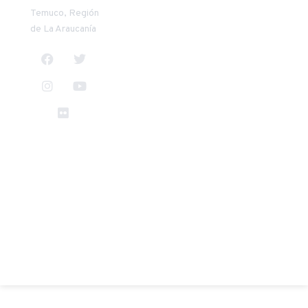
14:00 a 17:30
horas
Temuco, Región
horas
de La Araucanía
TODO EL CONTENIDO ©
VER TÉRMINOS Y
UCT 2025
CONDICIONES