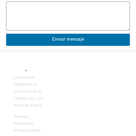
Enviar mensaje
SECRETARIA
COORDINAD
La Facultad
DECANATO
VÍNCULO
Ingeniería se
encuentra en el
Patricia
Carlos Oñate
Campus Dr. Luis
Riquelme
Vilches
Rivas de Canto.
Mendoza
+56 45 2 553957
+56 45 2 205411
conate@uct.cl
Avenida
priquelm@uct.cl
9:00 a 13:00
Rudecindo
8:30 a 13:00
horas
Ortega 03694.
horas
14:00 a 18:00