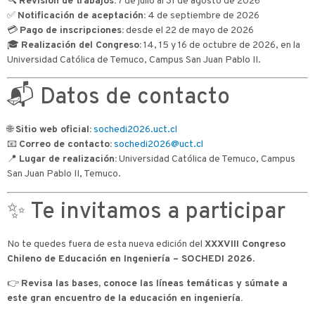
🔍
Revisión de trabajos:
7 de julio al 31 de agosto de 2026
✅
Notificación de aceptación:
4 de septiembre de 2026
💳
Pago de inscripciones:
desde el 22 de mayo de 2026
🎓
Realización del Congreso:
14, 15 y 16 de octubre de 2026, en la
Universidad Católica de Temuco, Campus San Juan Pablo II.
📬 Datos de contacto
🌐
Sitio web oficial:
sochedi2026.uct.cl
📧
Correo de contacto:
sochedi2026@uct.cl
📍
Lugar de realización:
Universidad Católica de Temuco, Campus
San Juan Pablo II, Temuco.
✨ Te invitamos a participar
No te quedes fuera de esta nueva edición del
XXXVIII Congreso
Chileno de Educación en Ingeniería – SOCHEDI 2026
.
👉
Revisa las bases, conoce las líneas temáticas y súmate a
este gran encuentro de la educación en ingeniería.