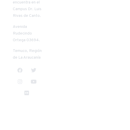
encuentra en el
Patricia
Carlos Oñate
Campus Dr. Luis
Riquelme
Vilches
Rivas de Canto.
Mendoza
+56 45 2 553957
+56 45 2 205411
conate@uct.cl
Avenida
priquelm@uct.cl
9:00 a 13:00
Rudecindo
8:30 a 13:00
horas
Ortega 03694.
horas
14:00 a 18:00
14:00 a 17:30
horas
Temuco, Región
horas
de La Araucanía