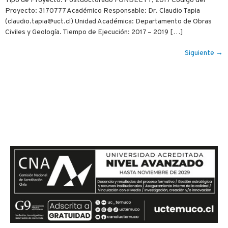
Tipo de Proyecto: Postdoctorado FONDECYT, 2017 Código del
Proyecto: 3170777 Académico Responsable: Dr. Claudio Tapia
(claudio.tapia@uct.cl) Unidad Académica: Departamento de Obras
Civiles y Geología. Tiempo de Ejecución: 2017 – 2019 […]
Siguiente
→
Si te quieres comunicar con
nosotros, envíanos un mensaje
y te responderemos en el menor
tiempo posible.