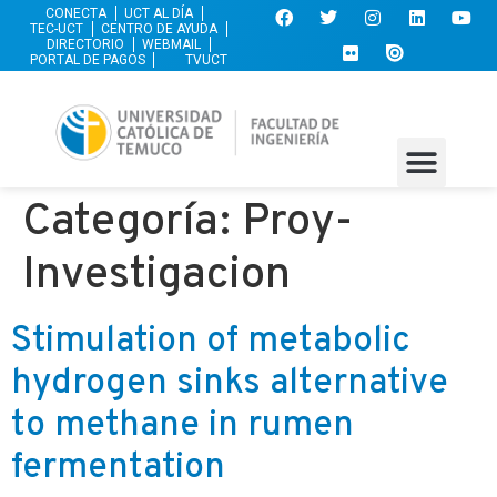
CONECTA
UCT AL DÍA
TEC-UCT
CENTRO DE AYUDA
DIRECTORIO
WEBMAIL
PORTAL DE PAGOS
TVUCT
Categoría:
Proy-
Investigacion
Stimulation of metabolic
hydrogen sinks alternative
to methane in rumen
fermentation