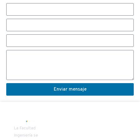
Enviar mensaje
SECRETARIA
COORDINAD
La Facultad
DECANATO
VÍNCULO
Ingeniería se