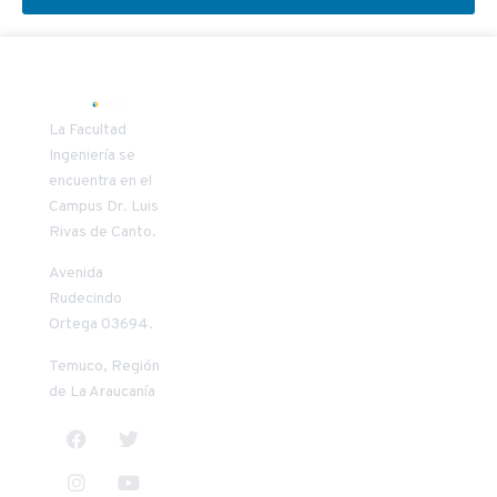
SECRETARIA
COORDINAD
La Facultad
DECANATO
VÍNCULO
Ingeniería se
encuentra en el
Patricia
Carlos Oñate
Campus Dr. Luis
Riquelme
Vilches
Rivas de Canto.
Mendoza
+56 45 2 553957
+56 45 2 205411
conate@uct.cl
Avenida
priquelm@uct.cl
9:00 a 13:00
Rudecindo
8:30 a 13:00
horas
Ortega 03694.
horas
14:00 a 18:00
14:00 a 17:30
horas
Temuco, Región
horas
de La Araucanía