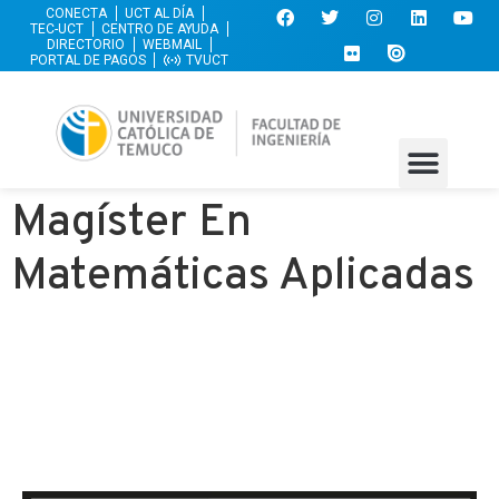
CONECTA
UCT AL DÍA
TEC-UCT
CENTRO DE AYUDA
DIRECTORIO
WEBMAIL
PORTAL DE PAGOS
TVUCT
Magíster En
Matemáticas Aplicadas
Si te quieres comunicar con
nosotros, envíanos un mensaje
y te responderemos en el menor
tiempo posible.