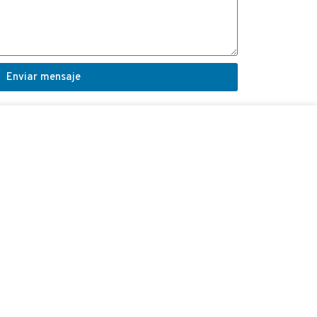
Enviar mensaje
COORDINADOR VÍNCULO
Carlos Oñate Vilches
+56 45 2 553957
conate@uct.cl
9:00 a 13:00 horas
14:00 a 18:00 horas