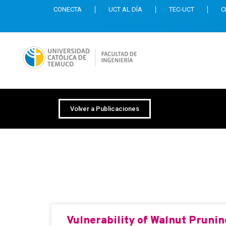
CONECTA
UCT AL DÍA
TEC-UCT
C
Volver a Publicaciones
Revista: Microorg
Vulnerability of Walnut Pruni