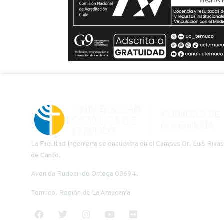
La Facultad Ingeniería se encuentra en el Campus Dr. Luis Rivas
de Canto.
Avenida Rudecindo Ortega 03694.
Temuco, Región de La Araucanía