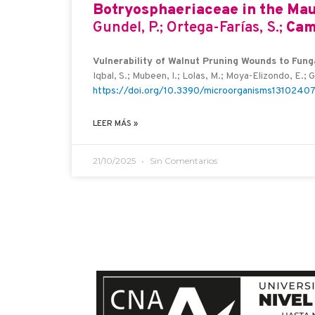
Botryosphaeriaceae in the Mau
Gundel, P.; Ortega-Farías, S.;
Cam
Vulnerability of Walnut Pruning Wounds to Fun
Iqbal, S.; Mubeen, I.; Lolas, M.; Moya-Elizondo, E.; 
https://doi.org/10.3390/microorganisms1310240
LEER MÁS »
21/10/2025
Sin Comentarios
Si te quieres comunica
envíanos un mensaje y t
en el menor tiempo posible