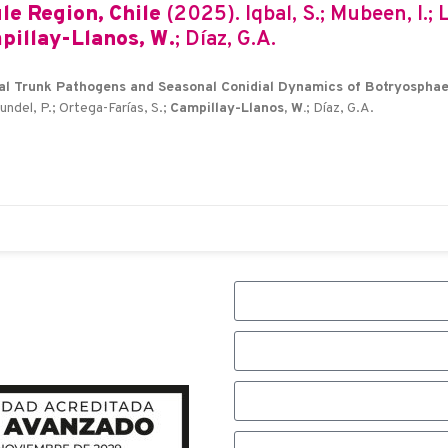
le Region, Chile
(2025). Iqbal, S.; Mubeen, I.; 
pillay-Llanos, W.
; Díaz, G.A.
gal Trunk Pathogens and Seasonal Conidial Dynamics of Botryosphaer
Gundel, P.; Ortega-Farías, S.;
Campillay-Llanos, W.
; Díaz, G.A.
7
r con nosotros,
e responderemos
.