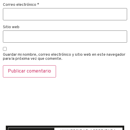
Correo electrónico
*
Sitio web
Guardar mi nombre, correo electrónico y sitio web en este navegador
para la próxima vez que comente.
Si te quieres comunicar con
nosotros, envíanos un mensaje
y te responderemos en el menor
tiempo posible.