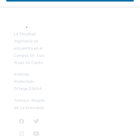
SECRETARIA
COORDINAD
La Facultad
DECANATO
VÍNCULO
Ingeniería se
encuentra en el
Patricia
Carlos Oñate
Campus Dr. Luis
Riquelme
Vilches
Rivas de Canto.
Mendoza
+56 45 2 553957
+56 45 2 205411
conate@uct.cl
Avenida
priquelm@uct.cl
9:00 a 13:00
Rudecindo
8:30 a 13:00
horas
Ortega 03694.
horas
14:00 a 18:00
14:00 a 17:30
horas
Temuco, Región
horas
de La Araucanía