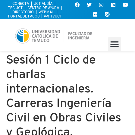
CONECTA
UCT AL DÍA
TEC-UCT
CENTRO DE AYUDA
DIRECTORIO
WEBMAIL
PORTAL DE PAGOS
TVUCT
Sesión 1 Ciclo de
charlas
internacionales.
Carreras Ingeniería
Civil en Obras Civiles
y Geológica.