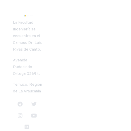
SECRETARIA
COORDINAD
La Facultad
DECANATO
VÍNCULO
Ingeniería se
encuentra en el
Patricia
Carlos Oñate
Campus Dr. Luis
Riquelme
Vilches
Rivas de Canto.
Mendoza
+56 45 2 553957
+56 45 2 205411
conate@uct.cl
Avenida
priquelm@uct.cl
9:00 a 13:00
Rudecindo
8:30 a 13:00
horas
Ortega 03694.
horas
14:00 a 18:00
14:00 a 17:30
horas
Temuco, Región
horas
de La Araucanía