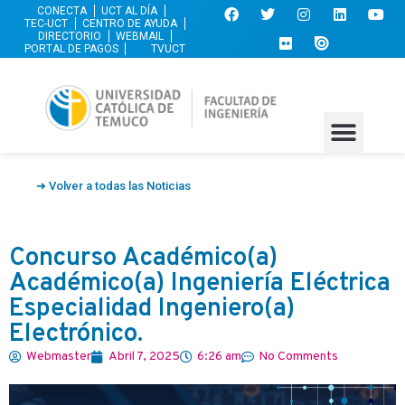
CONECTA
UCT AL DÍA
TEC-UCT
CENTRO DE AYUDA
DIRECTORIO
WEBMAIL
PORTAL DE PAGOS
TVUCT
➜ Volver a todas las Noticias
Concurso Académico(a)
Académico(a) Ingeniería Eléctrica
Especialidad Ingeniero(a)
Electrónico.
Webmaster
Abril 7, 2025
6:26 am
No Comments