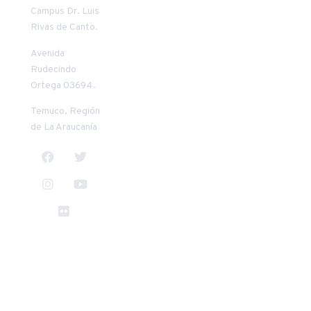
Campus Dr. Luis
Riquelme
Vilches
Rivas de Canto.
Mendoza
+56 45 2 553957
+56 45 2 205411
conate@uct.cl
Avenida
priquelm@uct.cl
9:00 a 13:00
Rudecindo
8:30 a 13:00
horas
Ortega 03694.
horas
14:00 a 18:00
14:00 a 17:30
horas
Temuco, Región
horas
de La Araucanía