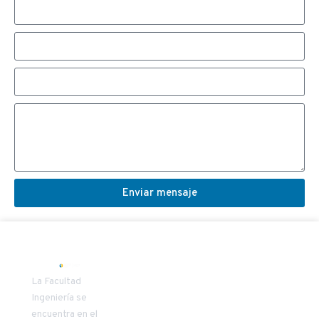
Enviar mensaje
SECRETARIA
COORDINAD
La Facultad
DECANATO
VÍNCULO
Ingeniería se
encuentra en el
Patricia
Carlos Oñate