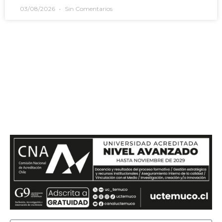
03/08/2026
Sin Comentarios
Si te quieres comunicar con
nosotros, envíanos un mensaje
y te responderemos en el menor
tiempo posible.