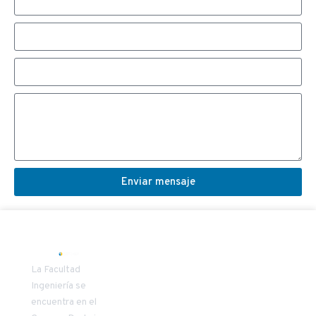
Enviar mensaje
SECRETARIA
COORDINAD
La Facultad
DECANATO
VÍNCULO
Ingeniería se
encuentra en el
Patricia
Carlos Oñate