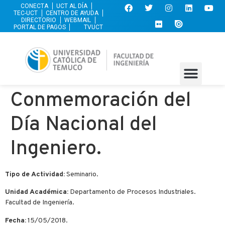
CONECTA
UCT AL DÍA
TEC-UCT
CENTRO DE AYUDA
DIRECTORIO
WEBMAIL
PORTAL DE PAGOS
TVUCT
Conmemoración del
Día Nacional del
Ingeniero.
Tipo de Actividad:
Seminario.
Unidad Académica:
Departamento de Procesos Industriales.
Facultad de Ingeniería.
Fecha:
15/05/2018.