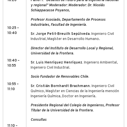
10:20
Panel 1:
“Desafíos de Futuro para la Ingeniería nacional
y regional” Moderador: Moderador: Dr. Nicolás
Schiappacasse Poyanco,
Profesor Asociado, Departamento de Procesos
Industriales, Facultad de Ingeniería.
10:25 –
10:40
Sr. Jorge Petit-Breuilh Sepúlveda
.
Ingeniero Civil
Industrial, Magíster en Desarrollo Humano.
Director del Instituto de Desarrollo Local y Regional,
Universidad de la Frontera.
10:40 –
Sr. Luis Henríquez Henríquez.
Ingeniero Ambiental,
10:55
Ingeniero Civil Industrial.
Socio Fundador de Renovables Chile.
10:55 –
Sr. Cristián Bornhardt Brachmann.
Ingeniero Civil
11:10
Químico, Magíster en Ciencias de la Ingeniería mención
Ingeniería Química, Doctor en Ingeniería.
Presidente Regional del Colegio de Ingenieros, Profesor
Titular de la Universidad de la Frontera.
Consultas
11:10 –