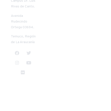
Campus Dr. Luis
Riquelme
Vilches
Rivas de Canto.
Mendoza
+56 45 2 553957
+56 45 2 205411
conate@uct.cl
Avenida
priquelm@uct.cl
9:00 a 13:00
Rudecindo
8:30 a 13:00
horas
Ortega 03694.
horas
14:00 a 18:00
14:00 a 17:30
horas
Temuco, Región
horas
de La Araucanía
TODO EL CONTENIDO ©
VER TÉRMINOS Y