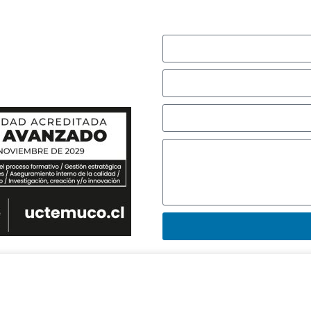
r con nosotros,
e responderemos
.
SECRETARIA DECANATO