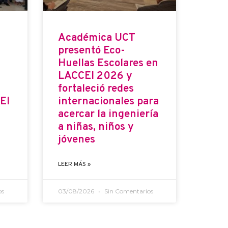
Académica UCT
presentó Eco-
Huellas Escolares en
LACCEI 2026 y
fortaleció redes
EI
internacionales para
acercar la ingeniería
a niñas, niños y
jóvenes
LEER MÁS »
os
03/08/2026
Sin Comentarios