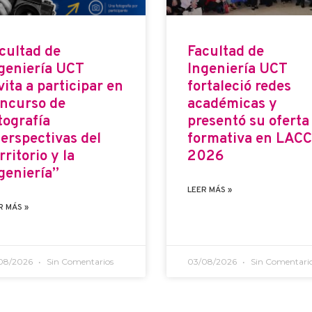
cultad de
Facultad de
geniería UCT
Ingeniería UCT
vita a participar en
fortaleció redes
ncurso de
académicas y
tografía
presentó su oferta
erspectivas del
formativa en LACC
rritorio y la
2026
geniería”
LEER MÁS »
R MÁS »
08/2026
Sin Comentarios
03/08/2026
Sin Comentari