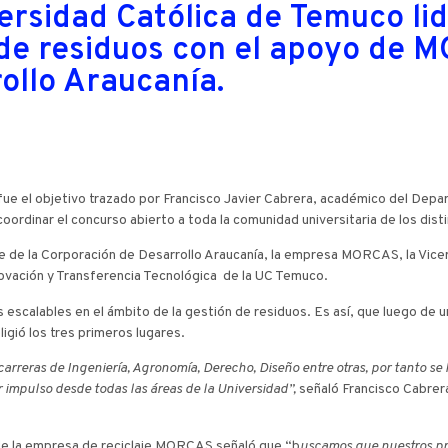
versidad Católica de Temuco li
 de residuos con el apoyo de 
ollo Araucanía.
 fue el objetivo trazado por Francisco Javier Cabrera, académico del Dep
oordinar el concurso abierto a toda la comunidad universitaria de los dis
porte de la Corporación de Desarrollo Araucanía, la empresa MORCAS, la Vi
nnovación y Transferencia Tecnológica de la UC Temuco.
 escalables en el ámbito de la gestión de residuos. Es así, que luego de 
igió los tres primeros lugares.
carreras de Ingeniería, Agronomía, Derecho, Diseño entre otras, por tanto se 
or impulso desde todas las áreas de la Universidad”,
señaló Francisco Cabrera
de la empresa de reciclaje MORCAS señaló que “b
uscamos que nuestros pro