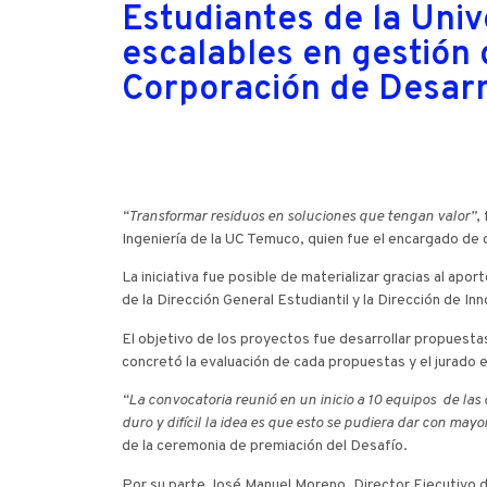
Estudiantes de la Uni
escalables en gestión
Corporación de Desarr
“Transformar residuos en soluciones que tengan valor”
,
Ingeniería de la UC Temuco, quien fue el encargado de c
La iniciativa fue posible de materializar gracias al a
de la Dirección General Estudiantil y la Dirección de I
El objetivo de los proyectos fue desarrollar propuestas
concretó la evaluación de cada propuestas y el jurado el
“La convocatoria reunió en un inicio a 10 equipos de las 
duro y difícil la idea es que esto se pudiera dar con may
de la ceremonia de premiación del Desafío.
Por su parte José Manuel Moreno, Director Ejecutivo 