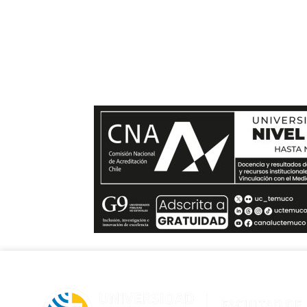
Si te quieres comunica
envíanos un mensaje y t
en el menor tiempo posible