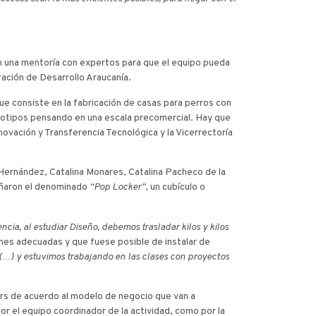
n una mentoría con expertos para que el equipo pueda
ración de Desarrollo Araucanía.
ue consiste en la fabricación de casas para perros con
ototipos pensando en una escala precomercial. Hay que
novación y Transferencia Tecnológica y la Vicerrectoría
 Hernández, Catalina Monares, Catalina Pacheco de la
señaron el denominado
“Pop Locker”
, un cubículo o
cia, al estudiar Diseño, debemos trasladar kilos y kilos
ones adecuadas y que fuese posible de instalar de
 (…) y estuvimos trabajando en las clases con proyectos
ers de acuerdo al modelo de negocio que van a
or el equipo coordinador de la actividad, como por la