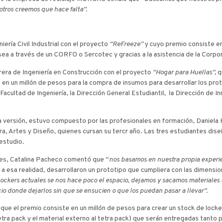
otros creemos que hace falta”.
niería Civil Industrial con el proyecto
“ReFreeze”
y cuyo premio consiste e
 sea a través de un CORFO o Sercotec y gracias a la asistencia de la Corpo
rrera de Ingeniería en Construcción con el proyecto
“Hogar para Huellas”,
q
e en un millón de pesos para la compra de insumos para desarrollar los pr
cultad de Ingeniería, la Dirección General Estudiantil, la Dirección de In
ta versión, estuvo compuesto por las profesionales en formación, Daniela
ura, Artes y Diseño, quienes cursan su tercr año. Las tres estudiantes di
estudio.
tes, Catalina Pacheco comentó que “
nos basamos en nuestra propia experien
 a esa realidad, desarrollaron un prototipo que cumpliera con las dimensi
lockers actuales se nos hace poco el espacio, dejamos y sacamos materiales
 donde dejarlos sin que se ensucien o que los puedan pasar a llevar”.
ue el premio consiste en un millón de pesos para crear un stock de lock
tra pack y el material externo al tetra pack) que serán entregadas tanto p