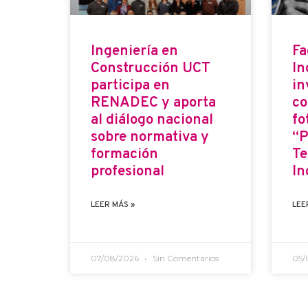
Ingeniería en
Fa
Construcción UCT
In
participa en
in
RENADEC y aporta
co
al diálogo nacional
fo
sobre normativa y
“P
formación
Te
profesional
In
LEER MÁS »
LEE
07/08/2026
Sin Comentarios
05/