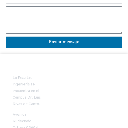
Enviar mensaje
SECRETARIA
COORDINAD
La Facultad
DECANATO
VÍNCULO
Ingeniería se
encuentra en el
Patricia
Carlos Oñate
Campus Dr. Luis
Riquelme
Vilches
Rivas de Canto.
Mendoza
+56 45 2 553957
+56 45 2 205411
conate@uct.cl
Avenida
priquelm@uct.cl
9:00 a 13:00
Rudecindo
8:30 a 13:00
horas
Ortega 03694.