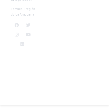
horas
14:00 a 18:00
14:00 a 17:30
horas
Temuco, Región
horas
de La Araucanía
TODO EL CONTENIDO ©
VER TÉRMINOS Y
UCT 2025
CONDICIONES