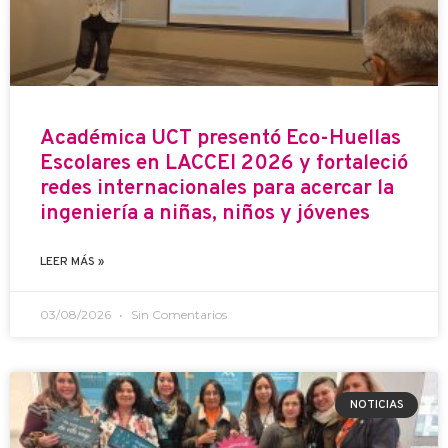
Académica UCT presentó Eco-Huellas
Escolares en LACCEI 2026 y fortaleció
redes internacionales para acercar la
ingeniería a niñas, niños y jóvenes
LEER MÁS »
03/08/2026
Sin Comentarios
NOTICIAS