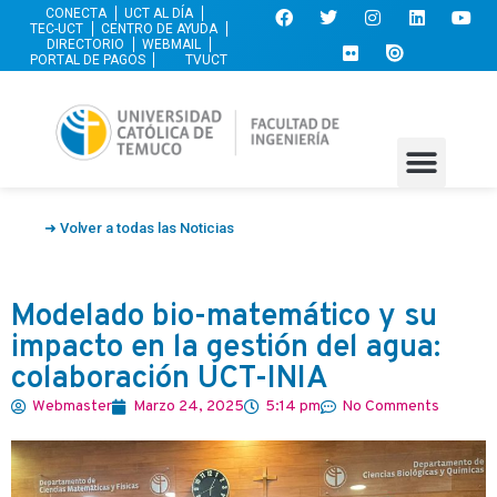
CONECTA
UCT AL DÍA
TEC-UCT
CENTRO DE AYUDA
DIRECTORIO
WEBMAIL
PORTAL DE PAGOS
TVUCT
➜ Volver a todas las Noticias
Modelado bio-matemático y su
impacto en la gestión del agua:
colaboración UCT-INIA
Webmaster
Marzo 24, 2025
5:14 pm
No Comments