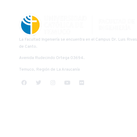
La Facultad Ingeniería se encuentra en el Campus Dr. Luis Rivas
de Canto.
Avenida Rudecindo Ortega 03694.
Temuco, Región de La Araucanía
TODO EL CONTENIDO © UCT 2025