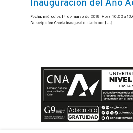
Inauguración del Año A
Fecha: miércoles 14 de marzo de 2018. Hora: 10:00 a 1
Descripción: Charla inaugural dictada por […]
Si te quieres comunica
envíanos un mensaje y t
en el menor tiempo posible