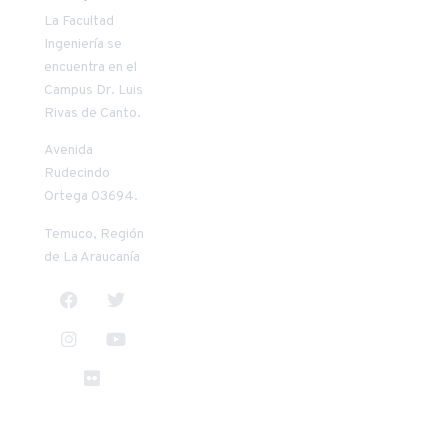
SECRETARIA
COORDINAD
La Facultad
DECANATO
VÍNCULO
Ingeniería se
encuentra en el
Patricia
Carlos Oñate
Campus Dr. Luis
Riquelme
Vilches
Rivas de Canto.
Mendoza
+56 45 2 553957
+56 45 2 205411
conate@uct.cl
Avenida
priquelm@uct.cl
9:00 a 13:00
Rudecindo
8:30 a 13:00
horas
Ortega 03694.
horas
14:00 a 18:00
14:00 a 17:30
horas
Temuco, Región
horas
de La Araucanía