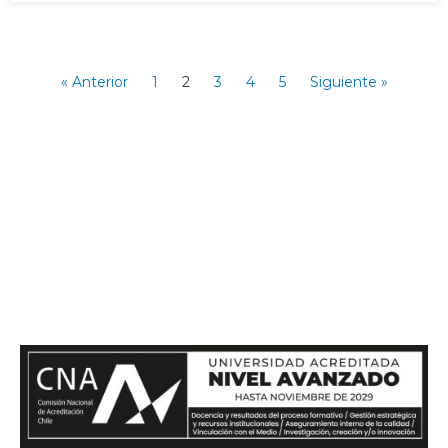
« Anterior
1
2
3
4
5
Siguiente »
Si te quieres comunicar con
nosotros, envíanos un mensaje
y te responderemos en el menor
tiempo posible.